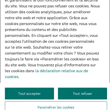
et garantissent le bon fonctionnement et la sécurité
du site. Vous ne pouvez pas refuser ces cookies. Nous
Contact
utilison des cookies analytiques, pour améliorer
notre site web et notre application. Grâce aux
Prenez rendez-vous
cookies personnalisés sur notre site web, nous vous
Nos bureaux
présentons du contenu et des publicités
personnalisés. En cliquant sur «Tout accepter», vous
Offre d'emploi
acceptez l'utilisation de ces cookies personnalisés
Vous avez des questions ?
sur le site web. Souhaitez-vous retirer votre
consentement ou modifier votre choix ? Vous pouvez
Contact
toujours le faire via «Paramétrer les cookies» en bas
du site web. Vous trouverez plus d'informations sur
les cookies dans
la déclaration relative aux de
cookies.
Accessibilité
Carrière
Disclaimer
Informations Juridiques
Paramètres des cookies
Privacy
Système de garantie des dépôts
Tout accepter
Tout refuser
© 2026 ABN AMRO
Paramétrer les cookies