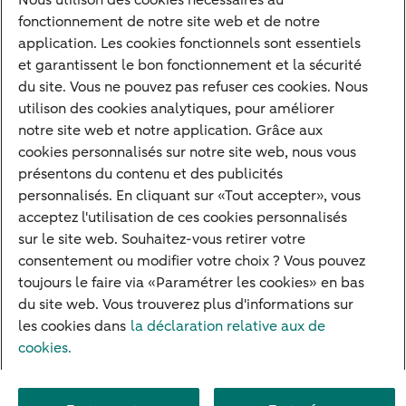
Nous utilison des cookies nécessaires au
fonctionnement de notre site web et de notre
application. Les cookies fonctionnels sont essentiels
et garantissent le bon fonctionnement et la sécurité
du site. Vous ne pouvez pas refuser ces cookies. Nous
Contact
utilison des cookies analytiques, pour améliorer
notre site web et notre application. Grâce aux
Prenez rendez-vous
cookies personnalisés sur notre site web, nous vous
Nos bureaux
présentons du contenu et des publicités
personnalisés. En cliquant sur «Tout accepter», vous
Offre d'emploi
acceptez l'utilisation de ces cookies personnalisés
Vous avez des questions ?
sur le site web. Souhaitez-vous retirer votre
consentement ou modifier votre choix ? Vous pouvez
Contact
toujours le faire via «Paramétrer les cookies» en bas
du site web. Vous trouverez plus d'informations sur
les cookies dans
la déclaration relative aux de
cookies.
Accessibilité
Carrière
Disclaimer
Informations Juridiques
Paramètres des cookies
Privacy
Système de garantie des dépôts