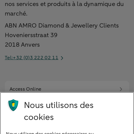
nos services et produits à la dynamique du
marché.
ABN AMRO Diamond & Jewellery Clients
Hoveniersstraat 39
2018 Anvers
Tel:+32 (0)3 222 02 11
Access Online
Nous utilisons des
Login Cobra
cookies
Conditions générales bancaires