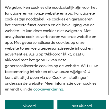
We gebruiken cookies die noodzakelijk zijn voor het
functioneren van onze website en app. Functionele
cookies zijn noodzakelijke cookies en garanderen
Contact
het correcte functioneren en de beveiliging van de
website. Je kan deze cookies niet weigeren. Met
Vrijblijvende afspraak
analytische cookies verbeteren we onze website en
Onze kantoren
app. Met gepersonaliseerde cookies op onze
website tonen we u gepersonaliseerde inhoud en
Vacatures
advertenties. Als u op "Akkoord" klikt, gaat u
Heeft u vragen?
akkoord met het gebruik van deze
gepersonaliseerde cookies op de website. Wilt u uw
Contact
toestemming intrekken of uw keuze wijzigen? U
kunt dit altijd doen via de 'Cookie-instellingen'
onderaan de website. Meer informatie over cookies
en vindt u in de
cookieverklaring.
Carrière
Cookie-instellingen
Depositogarantiestelsel
Disclaimer
Juridische informatie
Toegankelijkheid
Privacy
Akkoord
Niet akkoord