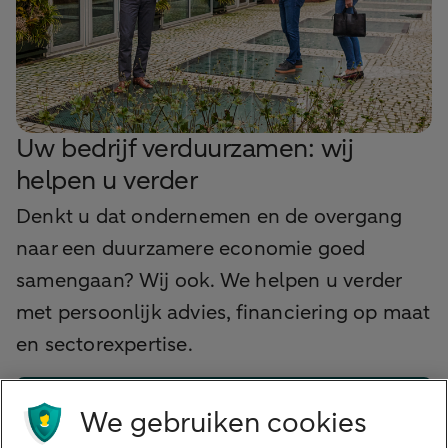
Uw bedrijf verduurzamen: wij
helpen u verder
Denkt u dat ondernemen en de overgang
naar een duurzamere economie goed
samengaan? Wij ook. We helpen u verder
met persoonlijk advies, financiering op maat
en sectorexpertise.
Vrijblijvend kennismaken
We gebruiken cookies